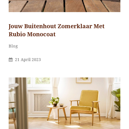
Jouw Buitenhout Zomerklaar Met
Rubio Monocoat
Categorieën
Blog
Gepubliceerd
21 April 2023
Op