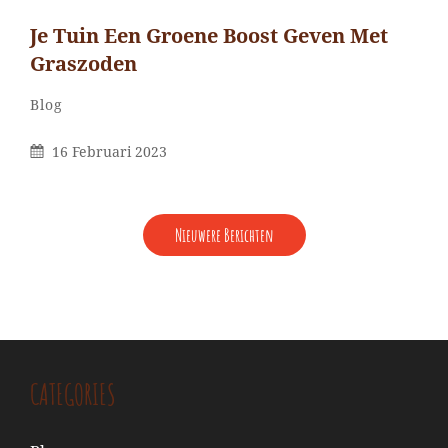
Je Tuin Een Groene Boost Geven Met
Graszoden
Categorieën
Blog
Gepubliceerd
16 Februari 2023
Op
BERICHTENNAVIGATIE
Nieuwere Berichten
CATEGORIES