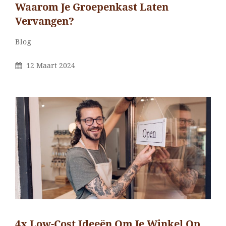
Waarom Je Groepenkast Laten
Vervangen?
Categorieën
Blog
Gepubliceerd
12 Maart 2024
Op
4x Low-Cost Ideeën Om Je Winkel Op