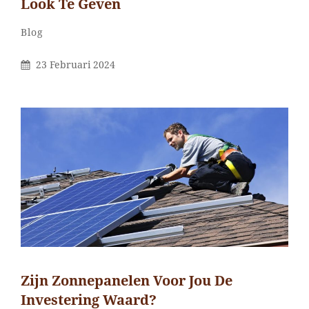
Look Te Geven
Categorieën
Blog
Gepubliceerd
23 Februari 2024
Op
Zijn Zonnepanelen Voor Jou De
Investering Waard?