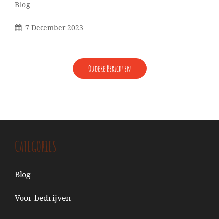
Categorieën
Blog
Gepubliceerd
7 December 2023
Op
BERICHTENNAVIGATIE
Oudere Berichten
CATEGORIES
Blog
Voor bedrijven