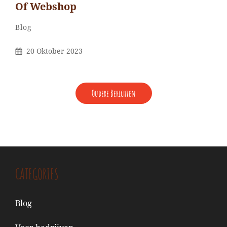
Of Webshop
Categorieën
Blog
Gepubliceerd
20 Oktober 2023
Op
BERICHTENNAVIGATIE
Oudere Berichten
CATEGORIES
Blog