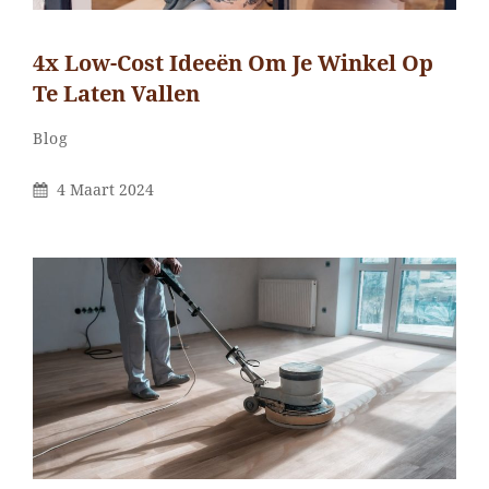
4x Low-Cost Ideeën Om Je Winkel Op
Te Laten Vallen
Categorieën
Blog
Gepubliceerd
4 Maart 2024
Op