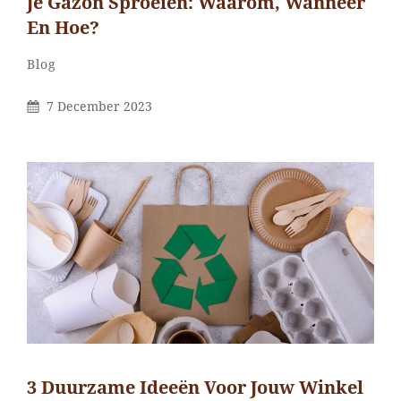
Je Gazon Sproeien: Waarom, Wanneer
En Hoe?
Categorieën
Blog
Gepubliceerd
7 December 2023
Op
3 Duurzame Ideeën Voor Jouw Winkel